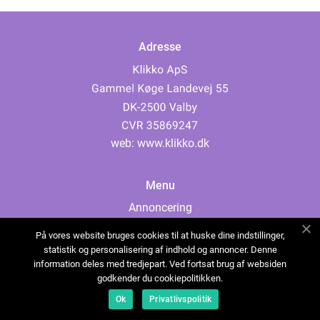
Adresse
web:
www.klikko.dk
Menu
Annoncering
Om os
På vores website bruges cookies til at huske dine indstillinger,
Cookies
statistik og personalisering af indhold og annoncer. Denne
information deles med tredjepart. Ved fortsat brug af websiden
Kontakt os
godkender du cookiepolitikken.
Sitemap
Ok
Privatlivspolitik