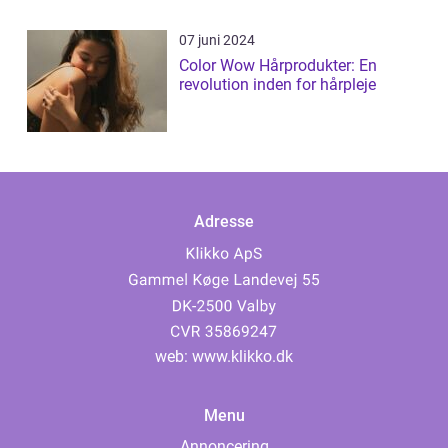
07 juni 2024
Color Wow Hårprodukter: En
revolution inden for hårpleje
Adresse
web:
www.klikko.dk
Menu
Annoncering