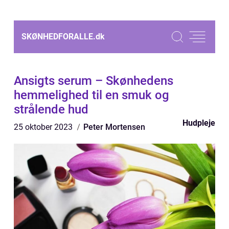
SKØNHEDFORALLE.
dk
Ansigts serum – Skønhedens
hemmelighed til en smuk og
strålende hud
Hudpleje
25 oktober 2023
Peter Mortensen