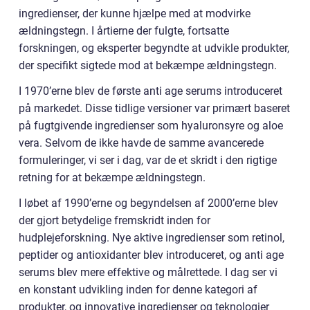
ingredienser, der kunne hjælpe med at modvirke
ældningstegn. I årtierne der fulgte, fortsatte
forskningen, og eksperter begyndte at udvikle produkter,
der specifikt sigtede mod at bekæmpe ældningstegn.
I 1970’erne blev de første anti age serums introduceret
på markedet. Disse tidlige versioner var primært baseret
på fugtgivende ingredienser som hyaluronsyre og aloe
vera. Selvom de ikke havde de samme avancerede
formuleringer, vi ser i dag, var de et skridt i den rigtige
retning for at bekæmpe ældningstegn.
I løbet af 1990’erne og begyndelsen af 2000’erne blev
der gjort betydelige fremskridt inden for
hudplejeforskning. Nye aktive ingredienser som retinol,
peptider og antioxidanter blev introduceret, og anti age
serums blev mere effektive og målrettede. I dag ser vi
en konstant udvikling inden for denne kategori af
produkter, og innovative ingredienser og teknologier