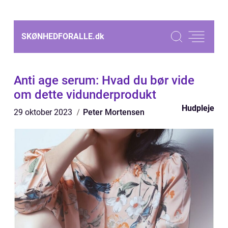
SKØNHEDFORALLE.
dk
Anti age serum: Hvad du bør vide
om dette vidunderprodukt
Hudpleje
29 oktober 2023
Peter Mortensen