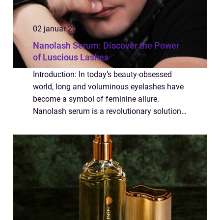
02 januar 2024
Nanolash Serum: Discover the Power
of Luscious Lashes
Introduction: In today’s beauty-obsessed
world, long and voluminous eyelashes have
become a symbol of feminine allure.
Nanolash serum is a revolutionary solution
that promises to enhance the natural beauty
of your eyelashes. In this article, we...