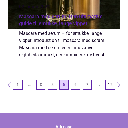
02 januar 2024
Mascara med serum: Den ultimative
guide til smukke, lange vipper
Mascara med serum – for smukke, lange
vipper Introduktion til mascara med serum
Mascara med serum er en innovative
skønhedsprodukt, der kombinerer de bedste
egenskaber fra både mascara og serum.
Hvis du drømmer om smukke, lange vipper,
er dette...
1
…
3
4
5
6
7
…
12
Adresse