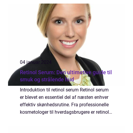
come into play. In this comprehe...
04 januar 2024
Retinol Serum: Den ultimative guide til
smuk og strålende hud
Introduktion til retinol serum Retinol serum
er blevet en essentiel del af næsten enhver
effektiv skønhedsrutine. Fra professionelle
kosmetologer til hverdagsbrugere er retinol
serum kendt som en mirakelbehandling, der
kan forvandle huden og afhjælpe...