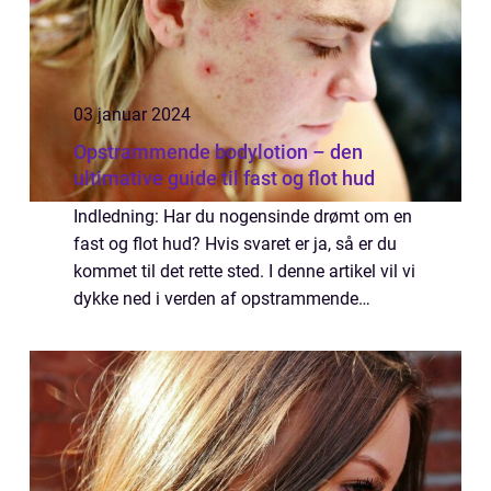
03 januar 2024
Opstrammende bodylotion – den
ultimative guide til fast og flot hud
Indledning: Har du nogensinde drømt om en
fast og flot hud? Hvis svaret er ja, så er du
kommet til det rette sted. I denne artikel vil vi
dykke ned i verden af opstrammende
bodylotion og give dig alt, hvad du behøver
at vide for at opnå den ønskede f...