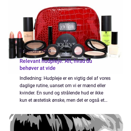
04 januar 2024
Relevant hudpleje: Alt, hvad du
behøver at vide
Indledning: Hudpleje er en vigtig del af vores
daglige rutine, uanset om vi er mænd eller
kvinder. En sund og strålende hud er ikke
kun et æstetisk ønske, men det er også et
tegn på vores generelle sundhedstilstand. At
tage sig af vores hud kræver me...