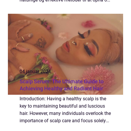
bevare smuk og strålende hud. En af de
mest populære skønhedsprodukter, der er...
04 januar 2024
Scalp Serum: The Ultimate Guide to
Achieving Healthy and Radiant Hair
Introduction: Having a healthy scalp is the
key to maintaining beautiful and luscious
hair. However, many individuals overlook the
importance of scalp care and focus solely
on hair products. This is where scalp serums