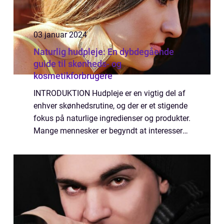
03 januar 2024
Naturlig hudpleje: En dybdegående
guide til skønheds- og
kosmetikforbrugere
INTRODUKTION Hudpleje er en vigtig del af
enhver skønhedsrutine, og der er et stigende
fokus på naturlige ingredienser og produkter.
Mange mennesker er begyndt at interessere
sig for naturlig hudpleje på grund af dens
mange fordele, herunder mindre r...