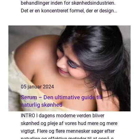
behandlinger inden for skønhedsindustrien.
Det er en koncentreret formel, der er designet
til at bekæmpe specifikke hudproblemer og
forbedre hudens sundhed og udseen...
05 januar 2024
Serum – Den ultimative guide til
naturlig skønhed
INTRO I dagens moderne verden bliver
skønhed og pleje af vores hud mere og mere
vigtigt. Flere og flere mennesker søger efter
naturlige og effektive metoder til at opnå og