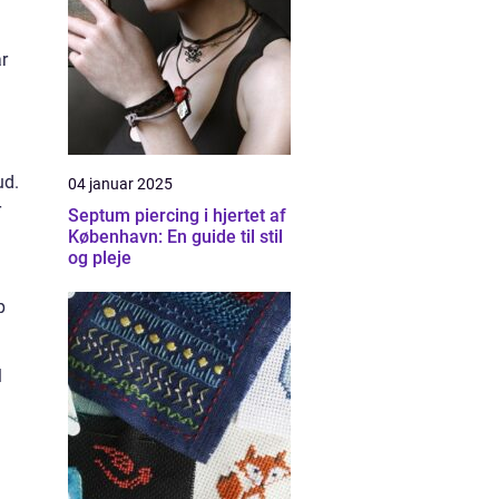
r
ud.
04 januar 2025
r
Septum piercing i hjertet af
København: En guide til stil
og pleje
p
l