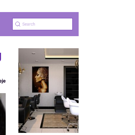
g
eje