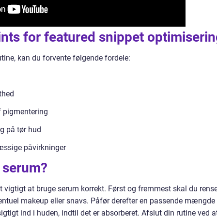
ints for featured snippet optimiseri
tine, kan du forvente følgende fordele:
sthed
f pigmentering
g på tør hud
æssige påvirkninger
 serum?
et vigtigt at bruge serum korrekt. Først og fremmest skal du rens
eventuel makeup eller snavs. Påfør derefter en passende mængde
tigt ind i huden, indtil det er absorberet. Afslut din rutine ved a