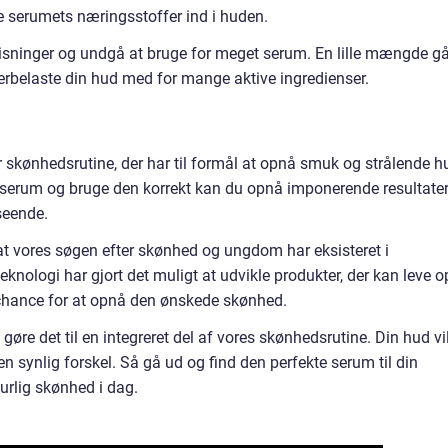
e serumets næringsstoffer ind i huden.
isninger og undgå at bruge for meget serum. En lille mængde gå
overbelaste din hud med for mange aktive ingredienser.
 skønhedsrutine, der har til formål at opnå smuk og strålende h
s serum og bruge den korrekt kan du opnå imponerende resultate
seende.
 at vores søgen efter skønhed og ungdom har eksisteret i
nologi har gjort det muligt at udvikle produkter, der kan leve o
n chance for at opnå den ønskede skønhed.
øre det til en integreret del af vores skønhedsrutine. Din hud vi
 en synlig forskel. Så gå ud og find den perfekte serum til din
urlig skønhed i dag.