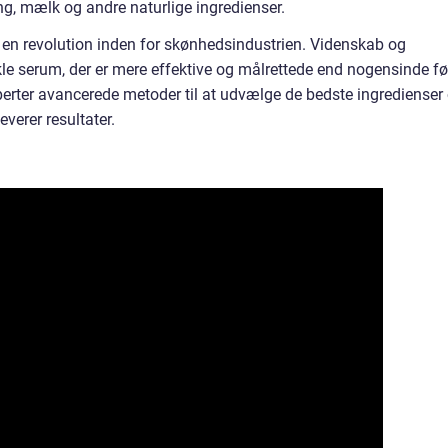
g, mælk og andre naturlige ingredienser.
en revolution inden for skønhedsindustrien. Videnskab og
kle serum, der er mere effektive og målrettede end nogensinde før
erter avancerede metoder til at udvælge de bedste ingredienser
everer resultater.