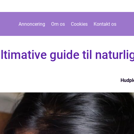
Annoncering
Om os
Cookies
Kontakt os
timative guide til naturli
Hudpl