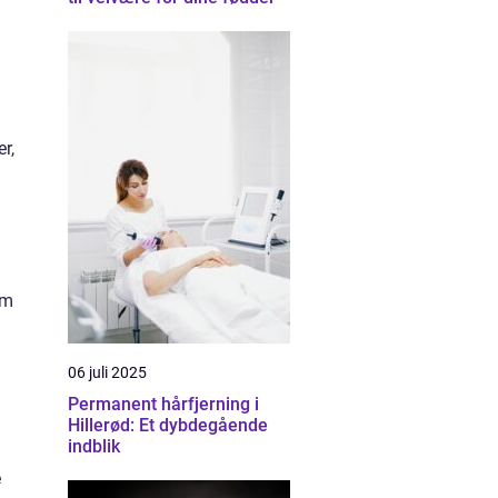
r,
um
06 juli 2025
Permanent hårfjerning i
Hillerød: Et dybdegående
indblik
e