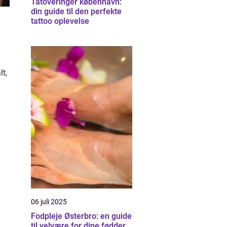
Tatoveringer københavn:
din guide til den perfekte
tattoo oplevelse
n
lt,
06 juli 2025
Fodpleje Østerbro: en guide
til velvære for dine fødder