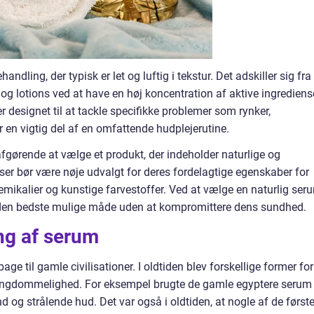
dling, der typisk er let og luftig i tekstur. Det adskiller sig fra
g lotions ved at have en høj koncentration af aktive ingrediense
r designet til at tackle specifikke problemer som rynker,
r en vigtig del af en omfattende hudplejerutine.
afgørende at vælge et produkt, der indeholder naturlige og
nser bør være nøje udvalgt for deres fordelagtige egenskaber for
emikalier og kunstige farvestoffer. Ved at vælge en naturlig ser
på den bedste mulige måde uden at kompromittere dens sundhed.
ng af serum
bage til gamle civilisationer. I oldtiden blev forskellige former for
 ungdommelighed. For eksempel brugte de gamle egyptere serum
nd og strålende hud. Det var også i oldtiden, at nogle af de først