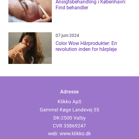
Ansigtsbehandling i København:
Find behandler
07 juni 2024
Color Wow Hårprodukter: En
revolution inden for hårpleje
Adresse
web:
www.klikko.dk