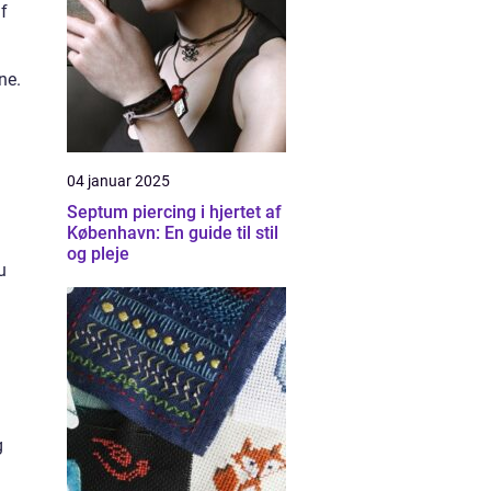
f
ne.
04 januar 2025
Septum piercing i hjertet af
København: En guide til stil
og pleje
u
g