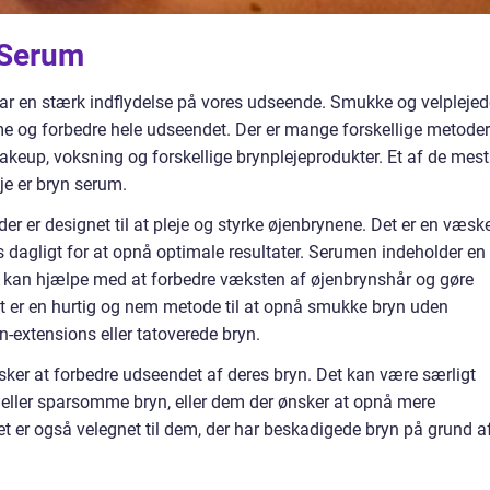
n Serum
r har en stærk indflydelse på vores udseende. Smukke og velpleje
 og forbedre hele udseendet. Der er mange forskellige metoder 
keup, voksning og forskellige brynplejeprodukter. Et af de mest
je er bryn serum.
er er designet til at pleje og styrke øjenbrynene. Det er en væske
 dagligt for at opnå optimale resultater. Serumen indeholder en
r kan hjælpe med at forbedre væksten af øjenbrynshår og gøre
t er en hurtig og nem metode til at opnå smukke bryn uden
extensions eller tatoverede bryn.
ønsker at forbedre udseendet af deres bryn. Det kan være særligt
de eller sparsomme bryn, eller dem der ønsker at opnå mere
et er også velegnet til dem, der har beskadigede bryn på grund a