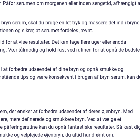
r. Påfør serumen om morgenen eller inden sengetid, afhængigt a
 bryn serum, skal du bruge en let tryk og massere det ind i bryne
tionen og sikrer, at serumet fordeles jævnt.
 for at vise resultater. Det kan tage flere uger eller endda
ing. Vær tålmodig og hold fast ved rutinen for at opnå de bedste
il at forbedre udseendet af dine bryn og opnå smukke og
enstående tips og være konsekvent i brugen af bryn serum, kan d
 dem, der ønsker at forbedre udseendet af deres øjenbryn. Med
ere, mere definerede og smukkere bryn. Ved at vælge et
ge påføringsrutine kan du opnå fantastiske resultater. Så kast di
mukke og velplejede øjenbryn, du altid har drømt om.