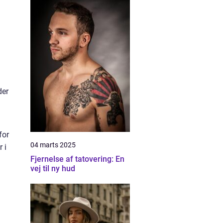
der
for
04 marts 2025
 i
Fjernelse af tatovering: En
vej til ny hud