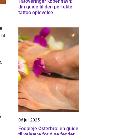
Tatoveringer københavn:
din guide til den perfekte
tattoo oplevelse
de
til
,
f
06 juli 2025
Fodpleje Østerbro: en guide
til velvære for dine fødder