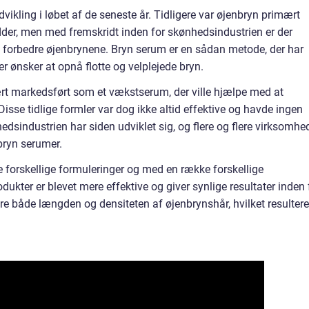
ikling i løbet af de seneste år. Tidligere var øjenbryn primært
der, men med fremskridt inden for skønhedsindustrien er der
at forbedre øjenbrynene. Bryn serum er en sådan metode, der har
r ønsker at opnå flotte og velplejede bryn.
rt markedsført som et vækstserum, der ville hjælpe med at
isse tidlige formler var dog ikke altid effektive og havde ingen
sindustrien har siden udviklet sig, og flere og flere virksomhe
 bryn serumer.
re forskellige formuleringer og med en række forskellige
ukter er blevet mere effektive og giver synlige resultater inden 
e både længden og densiteten af øjenbrynshår, hvilket resulterer