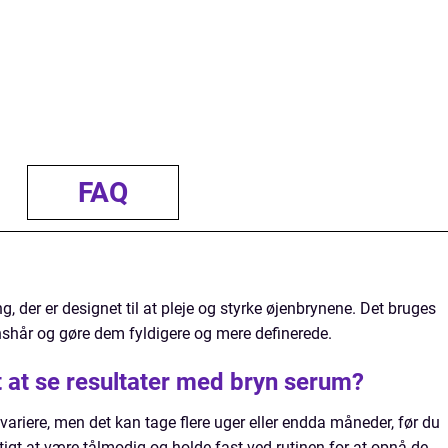
FAQ
, der er designet til at pleje og styrke øjenbrynene. Det bruges
ynshår og gøre dem fyldigere og mere definerede.
t at se resultater med bryn serum?
ariere, men det kan tage flere uger eller endda måneder, før du
gtigt at være tålmodig og holde fast ved rutinen for at opnå de