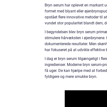
Bryn serum har oplevet en markant udv
formet med blyant eller øjenbrynspud
opstået flere innovative metoder til 
vundet stor popularitet blandt dem, de
I begyndelsen blev bryn serum primæ
stimulere hårvæksten i øjenbrynene. D
dokumenterede resultater. Men skønhed
har fokuseret på at udvikle effektive
I dag er bryn serum tilgængeligt i fle
ingredienser. Moderne bryn serum-prod
få uger. De kan hjælpe med at forbedr
fyldigere og mere smukke bryn.