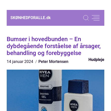
SKØNHEDFORALLE.
dk
Bumser i hovedbunden – En
dybdegående forståelse af årsager,
behandling og forebyggelse
Hudpleje
14 januar 2024
Peter Mortensen