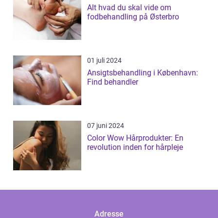
Alt hvad du skal vide om
fodbehandling på Østerbro
01 juli 2024
Ansigtsbehandling i København:
Find behandler
07 juni 2024
Color Wow Hårprodukter: En
revolution inden for hårpleje
Adresse