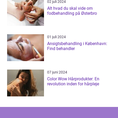
02 juli 2024
Alt hvad du skal vide om
fodbehandling på Østerbro
01 juli 2024
Ansigtsbehandling i København:
Find behandler
07 juni 2024
Color Wow Hårprodukter: En
revolution inden for hårpleje