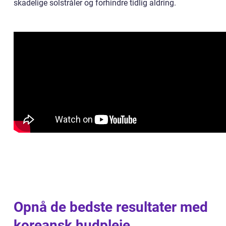
skadelige solstråler og forhindre tidlig aldring.
Opnå de bedste resultater med
koreansk hudpleje