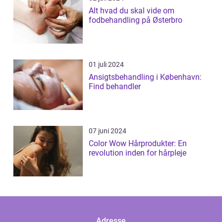
Alt hvad du skal vide om
fodbehandling på Østerbro
01 juli 2024
Ansigtsbehandling i København:
Find behandler
07 juni 2024
Color Wow Hårprodukter: En
revolution inden for hårpleje
Adresse