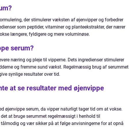
rum?
ormulering, der stimulerer væksten af øjenvipper og forbedrer
redienser som peptider, vitaminer og planteekstrakter, der nærer
okse længere, fyldigere og mere voluminøse.
ippe serum?
vere næring og pleje til vipperne. Dets ingredienser stimulerer
 rødderne og fremme sund vækst. Regelmæssig brug af serummet
ive synlige resultater over tid.
nte at se resultater med øjenvippe
ed øjenvippe serum, da vipper naturligt tager tid om at vokse.
s det at bruge serummet regelmæssigt i henhold til
 tålmodig og vær sikker på at følge anvisningerne for at opnå