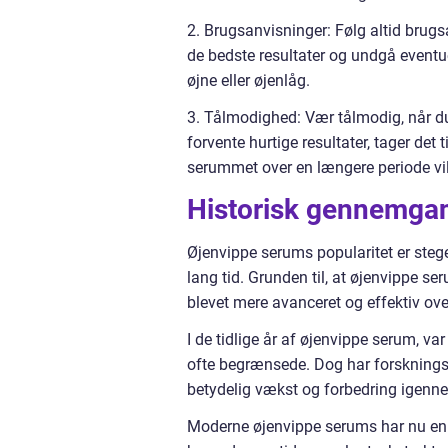
2. Brugsanvisninger: Følg altid brug
de bedste resultater og undgå eventu
øjne eller øjenlåg.
3. Tålmodighed: Vær tålmodig, når d
forvente hurtige resultater, tager det
serummet over en længere periode vil 
Historisk gennemgan
Øjenvippe serums popularitet er stege
lang tid. Grunden til, at øjenvippe se
blevet mere avanceret og effektiv over
I de tidlige år af øjenvippe serum, va
ofte begrænsede. Dog har forsknings
betydelig vækst og forbedring igenn
Moderne øjenvippe serums har nu en m