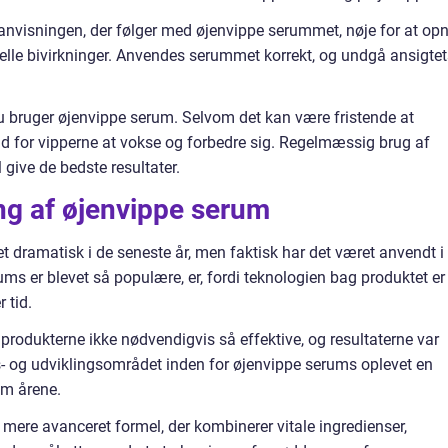
sanvisningen, der følger med øjenvippe serummet, nøje for at op
elle bivirkninger. Anvendes serummet korrekt, og undgå ansigtet
u bruger øjenvippe serum. Selvom det kan være fristende at
 tid for vipperne at vokse og forbedre sig. Regelmæssig brug af
give de bedste resultater.
g af øjenvippe serum
t dramatisk i de seneste år, men faktisk har det været anvendt i
rums er blevet så populære, er, fordi teknologien bag produktet er
 tid.
r produkterne ikke nødvendigvis så effektive, og resultaterne var
- og udviklingsområdet inden for øjenvippe serums oplevet en
em årene.
ere avanceret formel, der kombinerer vitale ingredienser,