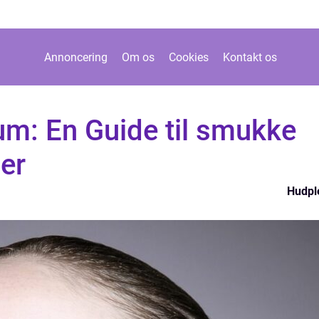
Annoncering
Om os
Cookies
Kontakt os
um: En Guide til smukke
per
Hudpl