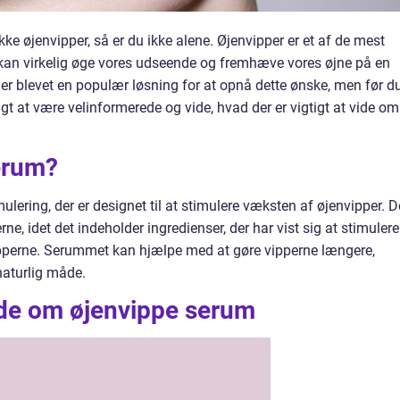
ke øjenvipper, så er du ikke alene. Øjenvipper er et af de mest
 kan virkelig øge vores udseende og fremhæve vores øjne på en
er blevet en populær løsning for at opnå dette ønske, men før d
igt at være velinformerede og vide, hvad der er vigtigt at vide om
erum?
lering, der er designet til at stimulere væksten af øjenvipper. D
erne, idet det indeholder ingredienser, der har vist sig at stimulere
ipperne. Serummet kan hjælpe med at gøre vipperne længere,
naturlig måde.
vide om øjenvippe serum