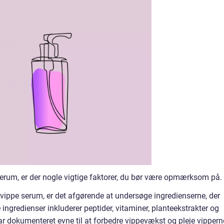
erum, er der nogle vigtige faktorer, du bør være opmærksom på.
nvippe serum, er det afgørende at undersøge ingredienserne, der
ingredienser inkluderer peptider, vitaminer, planteekstrakter og
har dokumenteret evne til at forbedre vippevækst og pleje vippern