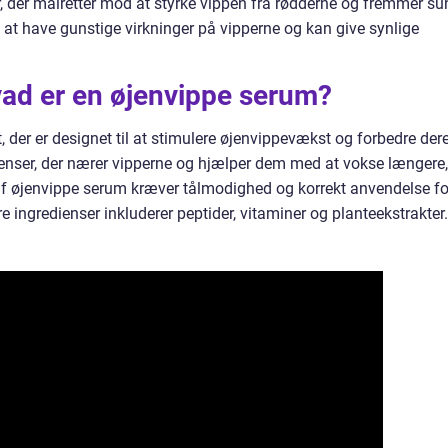
r, der målretter mod at styrke vippen fra rødderne og fremmer su
g at have gunstige virkninger på vipperne og kan give synlige
vad er en øjenvippe serum?
, der er designet til at stimulere øjenvippevækst og forbedre der
ienser, der nærer vipperne og hjælper dem med at vokse længere,
af øjenvippe serum kræver tålmodighed og korrekt anvendelse fo
e ingredienser inkluderer peptider, vitaminer og planteekstrakter.