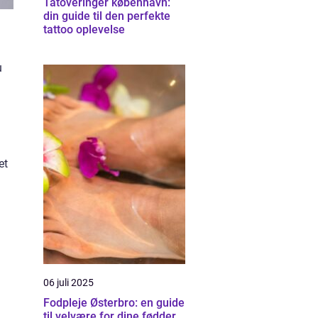
Tatoveringer københavn:
din guide til den perfekte
tattoo oplevelse
u
et
06 juli 2025
Fodpleje Østerbro: en guide
til velvære for dine fødder