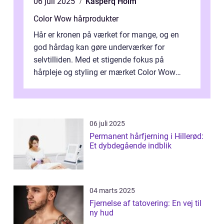
06 juli 2025
Kasperq Holm
Color Wow hårprodukter
Hår er kronen på værket for mange, og en
god hårdag kan gøre underværker for
selvtilliden. Med et stigende fokus på
hårpleje og styling er mærket Color Wow
kommet på alles læber. Kendt for sine
innova...
06 juli 2025
Permanent hårfjerning i Hillerød:
Et dybdegående indblik
04 marts 2025
Fjernelse af tatovering: En vej til
ny hud