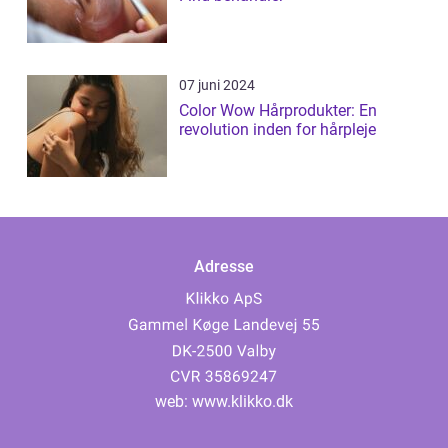
07 juni 2024
Color Wow Hårprodukter: En
revolution inden for hårpleje
Adresse
web:
www.klikko.dk