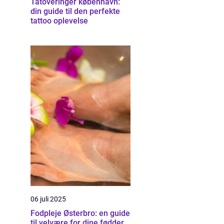
Tatoveringer københavn:
din guide til den perfekte
tattoo oplevelse
06 juli 2025
Fodpleje Østerbro: en guide
til velvære for dine fødder