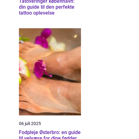
Tatoveringer københavn:
din guide til den perfekte
tattoo oplevelse
06 juli 2025
Fodpleje Østerbro: en guide
til velvære for dine fødder