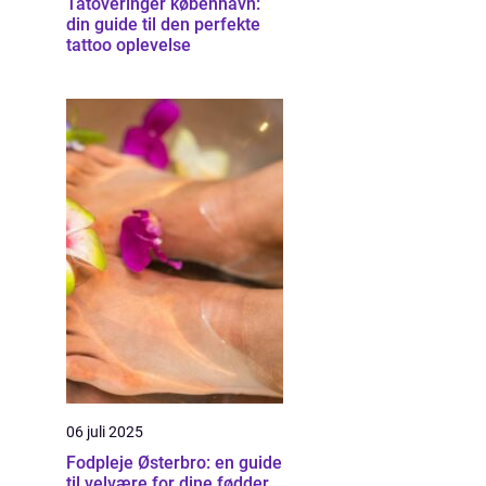
Tatoveringer københavn:
din guide til den perfekte
tattoo oplevelse
06 juli 2025
Fodpleje Østerbro: en guide
til velvære for dine fødder