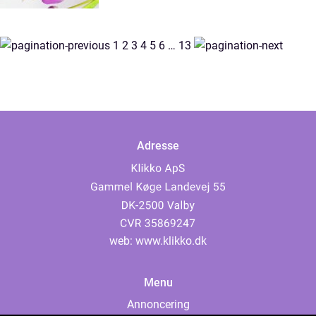
1
2
3
4
5
6
…
13
Adresse
web:
www.klikko.dk
Menu
Annoncering