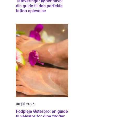
Tatoveringer københavn:
din guide til den perfekte
tattoo oplevelse
06 juli 2025
Fodpleje Østerbro: en guide
til velvære for dine fødder