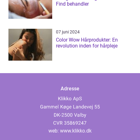
Find behandler
07 juni 2024
Color Wow Hårprodukter: En
revolution inden for hårpleje
Adresse
web:
www.klikko.dk