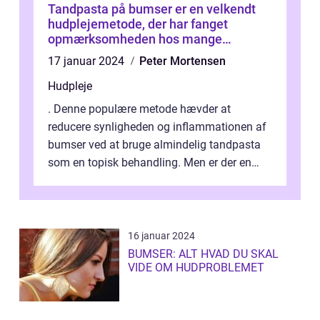
Tandpasta på bumser er en velkendt
hudplejemetode, der har fanget
opmærksomheden hos mange
skønheds- og kosmetikforbrugere
17 januar 2024
Peter Mortensen
Hudpleje
. Denne populære metode hævder at
reducere synligheden og inflammationen af
bumser ved at bruge almindelig tandpasta
som en topisk behandling. Men er der en
videnskabelig begrundelse for dette, og
fun...
16 januar 2024
BUMSER: ALT HVAD DU SKAL
VIDE OM HUDPROBLEMET