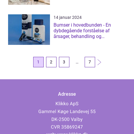
som baller...
14 januar 2024
Bumser i hovedbunden - En
dybdegående forståelse af
årsager, behandling og
forebyggelse
1
2
3
…
7
Adresse