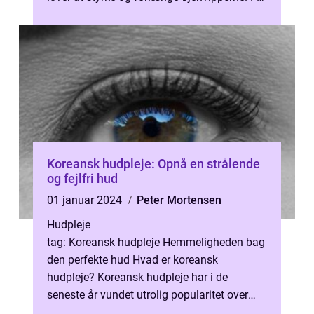
personer, der er generelt interesse...
Koreansk hudpleje: Opnå en strålende
og fejlfri hud
01 januar 2024
Peter Mortensen
Hudpleje
tag: Koreansk hudpleje Hemmeligheden bag
den perfekte hud Hvad er koreansk
hudpleje? Koreansk hudpleje har i de
seneste år vundet utrolig popularitet over
hele verden, og det er ikke uden grund. Den